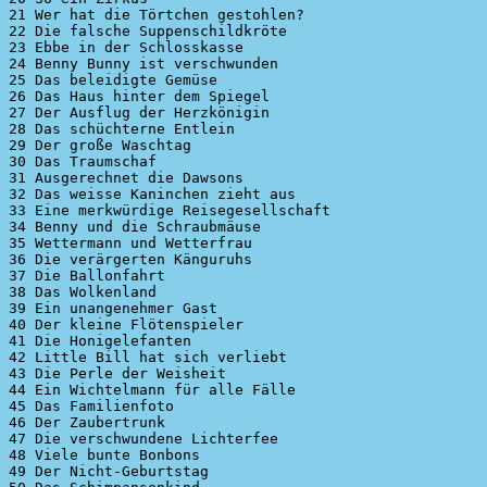
21 Wer hat die Törtchen gestohlen?

22 Die falsche Suppenschildkröte

23 Ebbe in der Schlosskasse

24 Benny Bunny ist verschwunden

25 Das beleidigte Gemüse

26 Das Haus hinter dem Spiegel

27 Der Ausflug der Herzkönigin

28 Das schüchterne Entlein

29 Der große Waschtag

30 Das Traumschaf

31 Ausgerechnet die Dawsons

32 Das weisse Kaninchen zieht aus

33 Eine merkwürdige Reisegesellschaft

34 Benny und die Schraubmäuse

35 Wettermann und Wetterfrau

36 Die verärgerten Känguruhs

37 Die Ballonfahrt

38 Das Wolkenland

39 Ein unangenehmer Gast

40 Der kleine Flötenspieler

41 Die Honigelefanten

42 Little Bill hat sich verliebt

43 Die Perle der Weisheit

44 Ein Wichtelmann für alle Fälle

45 Das Familienfoto

46 Der Zaubertrunk

47 Die verschwundene Lichterfee

48 Viele bunte Bonbons

49 Der Nicht-Geburtstag
