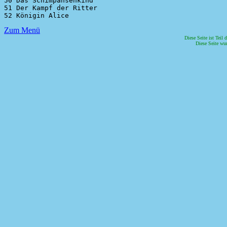
50 Das Schimpansenkind

51 Der Kampf der Ritter

Zum Menü
Diese Seite ist Tei
Diese Seite wur