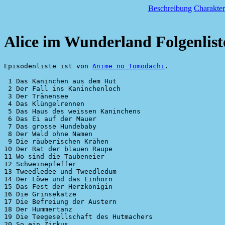
Beschreibung
Charakter
Alice im Wunderland Folgenlist
Episodenliste ist von 
Anime no Tomodachi
.

 1 Das Kaninchen aus dem Hut

 2 Der Fall ins Kaninchenloch

 3 Der Tränensee

 4 Das Klüngelrennen

 5 Das Haus des weissen Kaninchens

 6 Das Ei auf der Mauer

 7 Das grosse Hundebaby

 8 Der Wald ohne Namen

 9 Die räuberischen Krähen

10 Der Rat der blauen Raupe

11 Wo sind die Taubeneier

12 Schweinepfeffer

13 Tweedledee und Tweedledum

14 Der Löwe und das Einhorn

15 Das Fest der Herzkönigin

16 Die Grinsekatze

17 Die Befreiung der Austern

18 Der Hummertanz

19 Die Teegesellschaft des Hutmachers

20 So ein Zirkus
