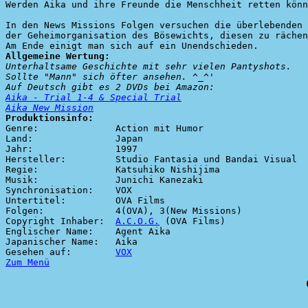
Werden Aika und ihre Freunde die Menschheit retten könn
In den News Missions Folgen versuchen die überlebenden 
der Geheimorganisation des Bösewichts, diesen zu rächen
Allgemeine Wertung:
Unterhaltsame Geschichte mit sehr vielen Pantyshots.

Sollte "Mann" sich öfter ansehen. ^_^'

Aika - Trial 1-4 & Special Trial
Aika New Mission
Produktionsinfo:

Genre:              Action mit Humor

Land:               Japan

Jahr:               1997

Hersteller:         Studio Fantasia und Bandai Visual

Regie:              Katsuhiko Nishijima

Musik:              Junichi Kanezaki

Synchronisation:    VOX

Untertitel:         OVA Films

Folgen:             4(OVA), 3(New Missions)

Copyright Inhaber:  
A.C.O.G.
 (OVA Films)

Englischer Name:    Agent Aika

Japanischer Name:   Aika

Gesehen auf:        
VOX
Zum Menü