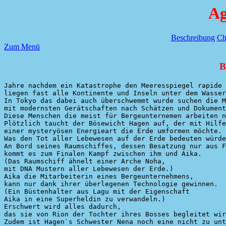
Ag
Beschreibung
Ch
Zum Menü
B
Jahre nachdem ein Katastrophe den Meeresspiegel rapide 
liegen fast alle Kontinente und Inseln unter dem Wasser
In Tokyo das dabei auch überschwemmt wurde suchen die M
mit modernsten Gerätschaften nach Schätzen und Dokument
Diese Menschen die meist für Bergeunternemen arbeiten n
Plötzlich taucht der Bösewicht Hagen auf, der mit Hilfe
einer mysteryösen Energieart die Erde umformen möchte.

Was den Tot aller Lebewesen auf der Erde bedeuten würde
An Bord seines Raumschiffes, dessen Besatzung nur aus F
kommt es zum Finalen Kampf zwischen ihm und Aika.

(Das Raumschiff ähnelt einer Arche Noha,

mit DNA Mustern aller Lebewesen der Erde.)

Aika die Mitarbeiterin eines Bergeunternehmens,

kann nur dank ihrer überlegenen Technologie gewinnen.

(Ein Büstenhalter aus Lagu mit der Eigenschaft

Aika in eine Superheldin zu verwandeln.)

Erschwert wird alles dadurch,

das sie von Rion der Tochter ihres Bosses begleitet wir
Zudem ist Hagen`s Schwester Nena noch eine nicht zu unt